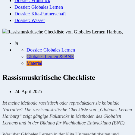
Dossier: Frühstück
Dossier: Globales Lernen
Dossier: Kita-Partnerschaft
Dossier: Wasser
Geschrieben
in
Dossier: Globales Lernen
Globales Lernen & BNE
Material
Rassismuskritische Checkliste
24. April 2025
Ist meine Methode rassistisch oder reprodukziert sie koloniale
Narrative? Die rassismuskritische Checkliste von „Globales Lernen
Harburg“ zeigt gängige Fallstricke in Methoden des Globalen
Lernens und in der Bildung für Nachhaltige Entwicklung (BNE).
Wer über Globales Lernen in der Kita Ungerechtigkeiten und