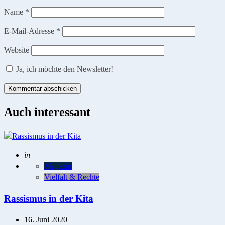
Name
*
E-Mail-Adresse
*
Website
Ja, ich möchte den Newsletter!
Auch interessant
Posted
in
Magazin
Vielfalt & Rechte
Rassismus in der Kita
16. Juni 2020