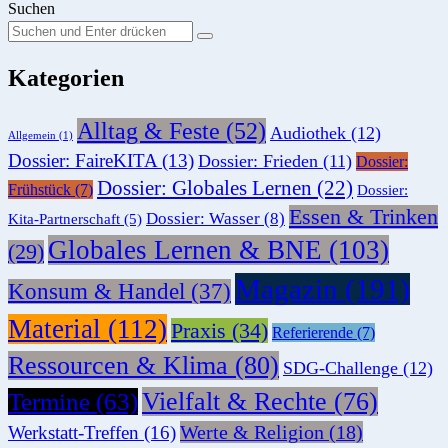
Suchen
Suchen
Suche
Sie
Kategorien
nach:
Alltag & Feste
(52)
Audiothek
(12)
Allgemein
(1)
Dossier: FaireKITA
(13)
Dossier: Frieden
(11)
Dossier:
Dossier: Globales Lernen
(22)
Frühstück
(7)
Dossier:
Essen & Trinken
Dossier: Wasser
(8)
Kita-Partnerschaft
(5)
Globales Lernen & BNE
(103)
(29)
Magazin
(191)
Konsum & Handel
(37)
Material
(112)
Praxis
(34)
Referierende
(7)
Ressourcen & Klima
(80)
SDG-Challenge
(12)
Vielfalt & Rechte
(76)
Termine
(63)
Werte & Religion
(18)
Werkstatt-Treffen
(16)