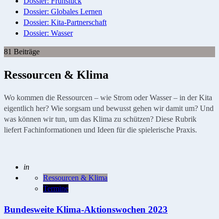
Dossier: Frühstück
Dossier: Globales Lernen
Dossier: Kita-Partnerschaft
Dossier: Wasser
81 Beiträge
Ressourcen & Klima
Wo kommen die Ressourcen – wie Strom oder Wasser – in der Kita
eigentlich her? Wie sorgsam und bewusst gehen wir damit um? Und
was können wir tun, um das Klima zu schützen? Diese Rubrik
liefert Fachinformationen und Ideen für die spielerische Praxis.
Geschrieben
in
Ressourcen & Klima
Termine
Bundesweite Klima-Aktionswochen 2023