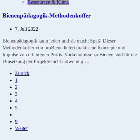
Ressourcen & Klima
Bienenpädagogik-Methodenkoffer
7. Juli 2022
Bienenpädagogik kann jede:r und sie macht Spaß! Dieser
Methodenkoffer von proBiene liefert praktische Konzepte und
Impulse von erfahrenen Profis. Vorkenntnisse zu Bienen sind für die
Umsetzung der Projekte nicht notwendig….
Seitennummerierung
Zurück
1
der
2
Beiträge
3
4
5
…
9
Weiter