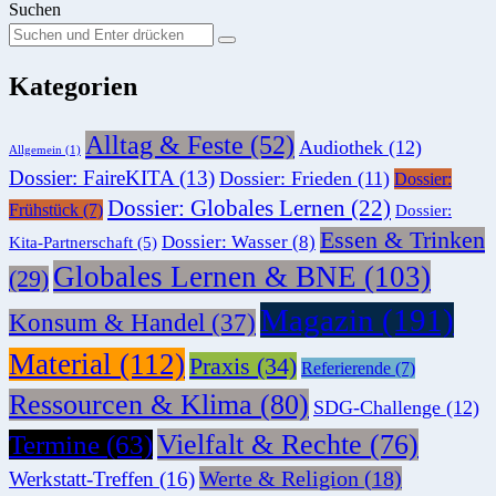
Suchen
Suchen
Suche
Sie
Kategorien
nach:
Alltag & Feste
(52)
Audiothek
(12)
Allgemein
(1)
Dossier: FaireKITA
(13)
Dossier: Frieden
(11)
Dossier:
Dossier: Globales Lernen
(22)
Frühstück
(7)
Dossier:
Essen & Trinken
Dossier: Wasser
(8)
Kita-Partnerschaft
(5)
Globales Lernen & BNE
(103)
(29)
Magazin
(191)
Konsum & Handel
(37)
Material
(112)
Praxis
(34)
Referierende
(7)
Ressourcen & Klima
(80)
SDG-Challenge
(12)
Vielfalt & Rechte
(76)
Termine
(63)
Werte & Religion
(18)
Werkstatt-Treffen
(16)