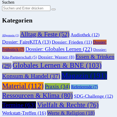
Suchen
Suchen
Suche
Sie
Kategorien
nach:
Alltag & Feste
(52)
Audiothek
(12)
Allgemein
(1)
Dossier: FaireKITA
(13)
Dossier: Frieden
(11)
Dossier:
Dossier: Globales Lernen
(22)
Frühstück
(7)
Dossier:
Essen & Trinken
Dossier: Wasser
(8)
Kita-Partnerschaft
(5)
Globales Lernen & BNE
(103)
(29)
Magazin
(191)
Konsum & Handel
(37)
Material
(112)
Praxis
(34)
Referierende
(7)
Ressourcen & Klima
(80)
SDG-Challenge
(12)
Vielfalt & Rechte
(76)
Termine
(63)
Werte & Religion
(18)
Werkstatt-Treffen
(16)