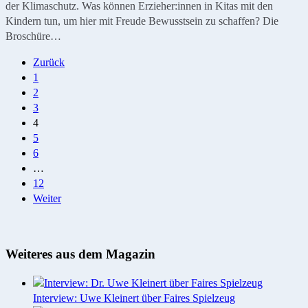
der Klimaschutz. Was können Erzieher:innen in Kitas mit den
Kindern tun, um hier mit Freude Bewusstsein zu schaffen? Die
Broschüre…
Seitennummerierung
Zurück
1
der
2
Beiträge
3
4
5
6
…
12
Weiter
Weiteres aus dem Magazin
Interview: Uwe Kleinert über Faires Spielzeug