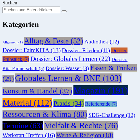
Suchen
Suchen
Suche
Sie
Kategorien
nach:
Alltag & Feste
(52)
Audiothek
(12)
Allgemein
(1)
Dossier: FaireKITA
(13)
Dossier: Frieden
(11)
Dossier:
Dossier: Globales Lernen
(22)
Frühstück
(7)
Dossier:
Essen & Trinken
Dossier: Wasser
(8)
Kita-Partnerschaft
(5)
Globales Lernen & BNE
(103)
(29)
Magazin
(191)
Konsum & Handel
(37)
Material
(112)
Praxis
(34)
Referierende
(7)
Ressourcen & Klima
(80)
SDG-Challenge
(12)
Vielfalt & Rechte
(76)
Termine
(63)
Werte & Religion
(18)
Werkstatt-Treffen
(16)