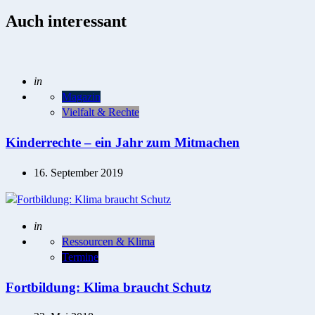
Auch interessant
Posted
in
Magazin
Vielfalt & Rechte
Kinderrechte – ein Jahr zum Mitmachen
16. September 2019
Posted
in
Ressourcen & Klima
Termine
Fortbildung: Klima braucht Schutz