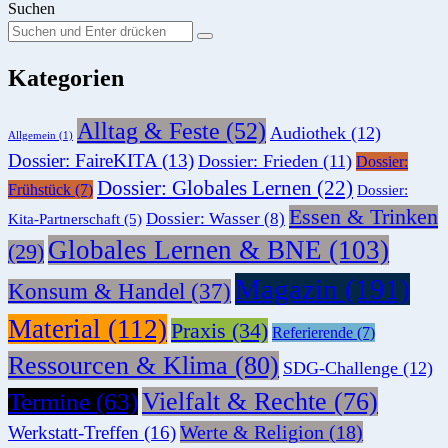
Suchen
Suchen
Suche
Sie
Kategorien
nach:
Alltag & Feste
(52)
Audiothek
(12)
Allgemein
(1)
Dossier: FaireKITA
(13)
Dossier: Frieden
(11)
Dossier:
Dossier: Globales Lernen
(22)
Frühstück
(7)
Dossier:
Essen & Trinken
Dossier: Wasser
(8)
Kita-Partnerschaft
(5)
Globales Lernen & BNE
(103)
(29)
Magazin
(191)
Konsum & Handel
(37)
Material
(112)
Praxis
(34)
Referierende
(7)
Ressourcen & Klima
(80)
SDG-Challenge
(12)
Vielfalt & Rechte
(76)
Termine
(63)
Werte & Religion
(18)
Werkstatt-Treffen
(16)