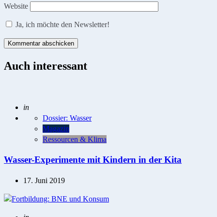
Website
Ja, ich möchte den Newsletter!
Auch interessant
Posted
in
Dossier: Wasser
Magazin
Ressourcen & Klima
Wasser-Experimente mit Kindern in der Kita
17. Juni 2019
Posted