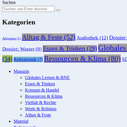
Suchen
Suchen
Suche
Sie
Kategorien
nach:
Alltag & Feste
(52)
Dossier
Audiothek
(12)
Allgemein
(1)
Globale
Essen & Trinken
(29)
Dossier: Wasser
(8)
Ressourcen & Klima
(80)
(34)
SD
Referierende
(7)
Magazin
Globales Lernen & BNE
Essen & Trinken
Konsum & Handel
Ressourcen & Klima
Vielfalt & Rechte
Werte & Religion
Alltag & Feste
Material