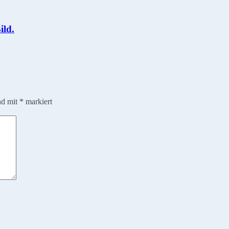
ild.
nd mit
*
markiert