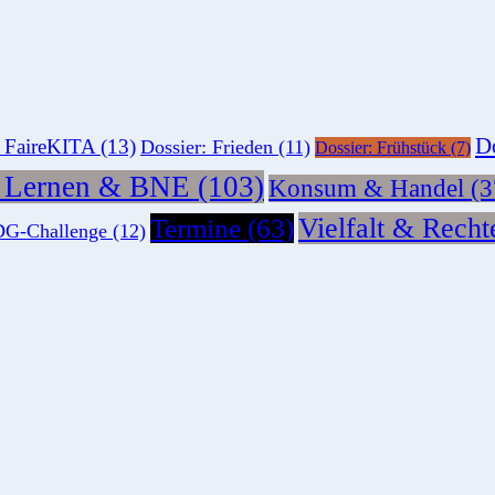
Do
: FaireKITA
(13)
Dossier: Frieden
(11)
Dossier: Frühstück
(7)
s Lernen & BNE
(103)
Konsum & Handel
(3
Vielfalt & Recht
Termine
(63)
G-Challenge
(12)