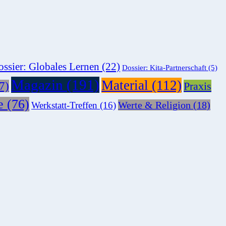
ssier: Globales Lernen
(22)
Dossier: Kita-Partnerschaft
(5)
Magazin
(191)
Material
(112)
7)
Praxis
e
(76)
Werte & Religion
(18)
Werkstatt-Treffen
(16)