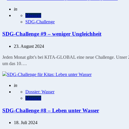
Geschrieben
in
Magazin
SDG-Challenge
SDG-Challenge #9 – weniger Ungleichheit
23. August 2024
Jeden Monat gibt’s bei KITA-GLOBAL eine neue Challenge. Unser Ziel
um das 10….
Geschrieben
in
Dossier: Wasser
Magazin
SDG-Challenge #8 – Leben unter Wasser
18. Juli 2024