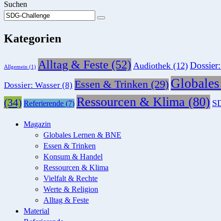
Suchen
Suchen
Suche
Sie
Kategorien
nach:
Alltag & Feste
(52)
Dossier
Audiothek
(12)
Allgemein
(1)
Globale
Essen & Trinken
(29)
Dossier: Wasser
(8)
Ressourcen & Klima
(80)
(34)
SD
Referierende
(7)
Magazin
Globales Lernen & BNE
Essen & Trinken
Konsum & Handel
Ressourcen & Klima
Vielfalt & Rechte
Werte & Religion
Alltag & Feste
Material