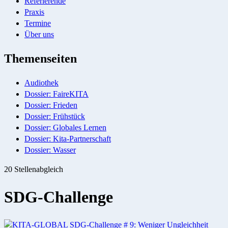
Referierende
Praxis
Termine
Über uns
Themenseiten
Audiothek
Dossier: FaireKITA
Dossier: Frieden
Dossier: Frühstück
Dossier: Globales Lernen
Dossier: Kita-Partnerschaft
Dossier: Wasser
20 Stellenabgleich
SDG-Challenge