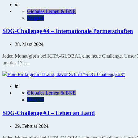
Geschrieben
in
Globales Lernen & BNE
Magazin
SDG-Challenge #4 – Internationale Partnerschaften
28. März 2024
Jeden Monat gibt’s bei KITA-GLOBAL eine neue Challenge. Unser Ziel
um das 17….
Geschrieben
in
Globales Lernen & BNE
Magazin
SDG-Challenge #3 – Leben an Land
29. Februar 2024
Jeden Monat gibt’s bei KITA-GLOBAL eine neue Challenge. Unser Ziel