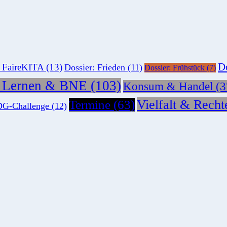
Do
: FaireKITA
(13)
Dossier: Frieden
(11)
Dossier: Frühstück
(7)
s Lernen & BNE
(103)
Konsum & Handel
(3
Vielfalt & Recht
Termine
(63)
G-Challenge
(12)