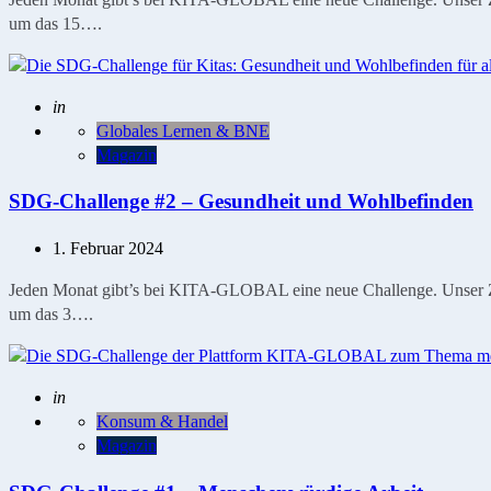
um das 15….
Geschrieben
in
Globales Lernen & BNE
Magazin
SDG-Challenge #2 – Gesundheit und Wohlbefinden
1. Februar 2024
Jeden Monat gibt’s bei KITA-GLOBAL eine neue Challenge. Unser Ziel
um das 3….
Geschrieben
in
Konsum & Handel
Magazin