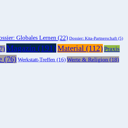
ssier: Globales Lernen
(22)
Dossier: Kita-Partnerschaft
(5)
Magazin
(191)
Material
(112)
7)
Praxis
e
(76)
Werte & Religion
(18)
Werkstatt-Treffen
(16)