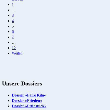
Seitennummerierung
1
der
…
Beiträge
3
4
5
6
7
…
12
Weiter
Unsere Dossiers
Dossier »Faire Kita«
Dossier »Frieden«
Dossier »Frühstück«