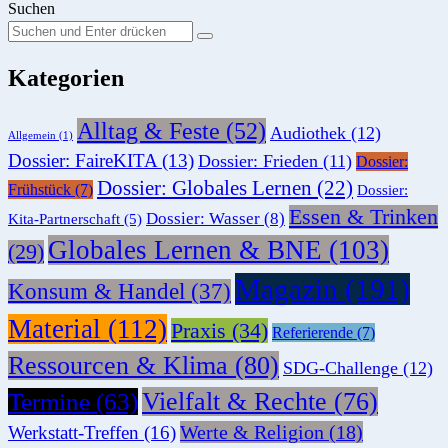
Suchen
Suchen
Suche
Sie
Kategorien
nach:
Alltag & Feste
(52)
Audiothek
(12)
Allgemein
(1)
Dossier: FaireKITA
(13)
Dossier: Frieden
(11)
Dossier:
Dossier: Globales Lernen
(22)
Frühstück
(7)
Dossier:
Essen & Trinken
Dossier: Wasser
(8)
Kita-Partnerschaft
(5)
Globales Lernen & BNE
(103)
(29)
Magazin
(191)
Konsum & Handel
(37)
Material
(112)
Praxis
(34)
Referierende
(7)
Ressourcen & Klima
(80)
SDG-Challenge
(12)
Vielfalt & Rechte
(76)
Termine
(63)
Werte & Religion
(18)
Werkstatt-Treffen
(16)