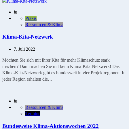
Geschrieben
in
Praxis
Ressourcen & Klima
Klima-Kita-Netzwerk
7. Juli 2022
Möchten Sie sich mit Ihrer Kita für mehr Klimaschutz stark
machen? Dann machen Sie mit beim Klima-Kita-Netzwerk! Das
Klima-Kita-Netzwerk gibt es bundesweit in vier Projektregionen. In
jeder Region erhalten die…
Geschrieben
in
Ressourcen & Klima
Termine
Bundesweite Klima-Aktionswochen 2022