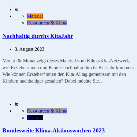
Geschrieben
in
Material
Ressourcen & Klima
Nachhaltig durchs KitaJahr
3. August 2023
Monat für Monat zeigt dieses Material vom Klima-Kita-Netzwerk,
wie Erzieher:innen und Kinder nachhaltig durchs KitaJahr kommen.
Wie können Erzieher*innen den Kita-Alltag gemeinsam mit den
Kindern nachhaltiger gestalten? Dabei möchte Sie…
Geschrieben
in
Ressourcen & Klima
Termine
Bundesweite Klima-Aktionswochen 2023