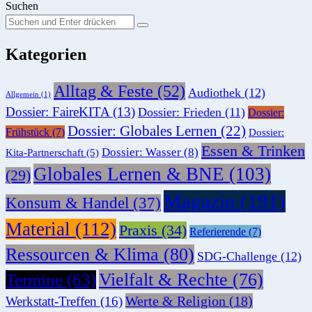
Suchen
Suchen
Suche
Sie
Kategorien
nach:
Alltag & Feste
(52)
Audiothek
(12)
Allgemein
(1)
Dossier: FaireKITA
(13)
Dossier: Frieden
(11)
Dossier:
Dossier: Globales Lernen
(22)
Frühstück
(7)
Dossier:
Essen & Trinken
Dossier: Wasser
(8)
Kita-Partnerschaft
(5)
Globales Lernen & BNE
(103)
(29)
Magazin
(191)
Konsum & Handel
(37)
Material
(112)
Praxis
(34)
Referierende
(7)
Ressourcen & Klima
(80)
SDG-Challenge
(12)
Vielfalt & Rechte
(76)
Termine
(63)
Werte & Religion
(18)
Werkstatt-Treffen
(16)