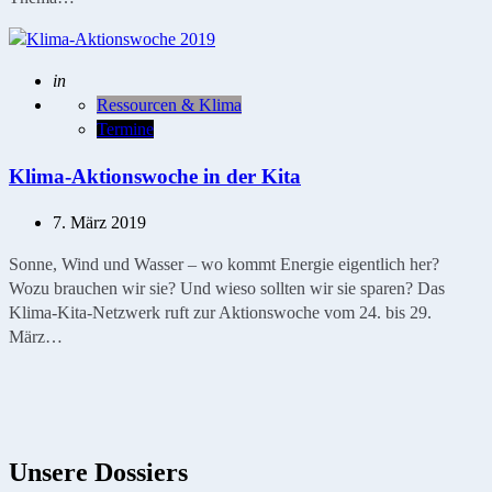
Geschrieben
in
Ressourcen & Klima
Termine
Klima-Aktionswoche in der Kita
7. März 2019
Sonne, Wind und Wasser – wo kommt Energie eigentlich her?
Wozu brauchen wir sie? Und wieso sollten wir sie sparen? Das
Klima-Kita-Netzwerk ruft zur Aktionswoche vom 24. bis 29.
März…
Unsere Dossiers