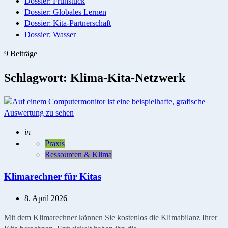
Dossier: Frühstück
Dossier: Globales Lernen
Dossier: Kita-Partnerschaft
Dossier: Wasser
9 Beiträge
Schlagwort:
Klima-Kita-Netzwerk
Geschrieben
in
Praxis
Ressourcen & Klima
Klimarechner für Kitas
8. April 2026
Mit dem Klimarechner können Sie kostenlos die Klimabilanz Ihrer