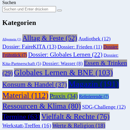
Suchen
Suchen
Suche
Sie
Kategorien
nach:
Alltag & Feste
(52)
Audiothek
(12)
Allgemein
(1)
Dossier: FaireKITA
(13)
Dossier: Frieden
(11)
Dossier:
Dossier: Globales Lernen
(22)
Frühstück
(7)
Dossier:
Essen & Trinken
Dossier: Wasser
(8)
Kita-Partnerschaft
(5)
Globales Lernen & BNE
(103)
(29)
Magazin
(191)
Konsum & Handel
(37)
Material
(112)
Praxis
(34)
Referierende
(7)
Ressourcen & Klima
(80)
SDG-Challenge
(12)
Vielfalt & Rechte
(76)
Termine
(63)
Werte & Religion
(18)
Werkstatt-Treffen
(16)