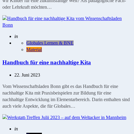
wir Kinder für eine zukunftsfähige Welt? Als pädagogische Fach-
oder Lehrkraft möchten…
Geschrieben
in
Globales Lernen & BNE
Material
Handbuch für eine nachhaltige Kita
22. Juni 2023
Vom Wissenschaftsladen Bonn gibt es das Handbuch für eine
nachhaltige Kita mit Praxisbeispielen zur Bildung für eine
nachhaltige Entwicklung im Elementarbereich. Darin enthalten sind
auch viele Aspekte, die für Globales…
Geschrieben
in