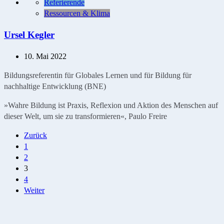
Referierende
Ressourcen & Klima
Ursel Kegler
10. Mai 2022
Bildungsreferentin für Globales Lernen und für Bildung für
nachhaltige Entwicklung (BNE)
»Wahre Bildung ist Praxis, Reflexion und Aktion des Menschen auf
dieser Welt, um sie zu transformieren«, Paulo Freire
Seitennummerierung
Zurück
1
der
2
Beiträge
3
4
Weiter