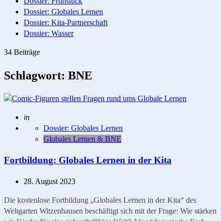
Dossier: Frühstück
Dossier: Globales Lernen
Dossier: Kita-Partnerschaft
Dossier: Wasser
34 Beiträge
Schlagwort:
BNE
Geschrieben
in
Dossier: Globales Lernen
Globales Lernen & BNE
Fortbildung: Globales Lernen in der Kita
28. August 2023
Die kostenlose Fortbildung „Globales Lernen in der Kita“ des
Weltgarten Witzenhausen beschäftigt sich mit der Frage: Wie stärken