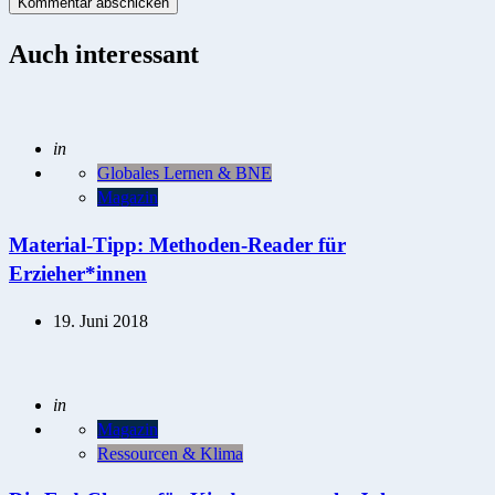
Auch interessant
Posted
in
Globales Lernen & BNE
Magazin
Material-Tipp: Methoden-Reader für
Erzieher*innen
19. Juni 2018
Posted
in
Magazin
Ressourcen & Klima