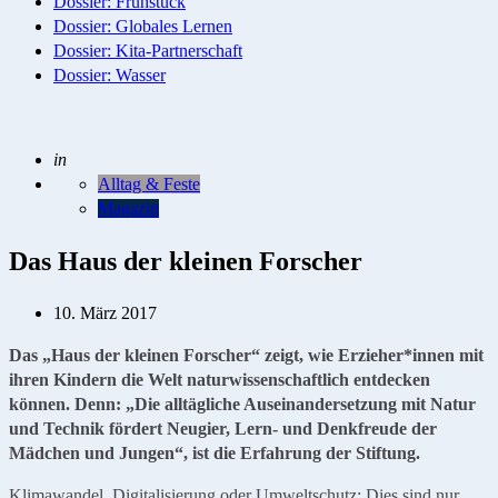
Dossier: Frühstück
Dossier: Globales Lernen
Dossier: Kita-Partnerschaft
Dossier: Wasser
Geschrieben
in
Alltag & Feste
Magazin
Das Haus der kleinen Forscher
10. März 2017
Das „Haus der kleinen Forscher“ zeigt, wie Erzieher*innen mit
ihren Kindern die Welt naturwissenschaftlich entdecken
können. Denn: „Die alltägliche Auseinandersetzung mit Natur
und Technik fördert Neugier, Lern- und Denkfreude der
Mädchen und Jungen“, ist die Erfahrung der Stiftung.
Klimawandel, Digitalisierung oder Umweltschutz: Dies sind nur