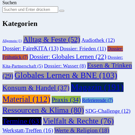
Suchen
Suchen
Suche
Sie
Kategorien
nach:
Alltag & Feste
(52)
Audiothek
(12)
Allgemein
(1)
Dossier: FaireKITA
(13)
Dossier: Frieden
(11)
Dossier:
Dossier: Globales Lernen
(22)
Frühstück
(7)
Dossier:
Essen & Trinken
Dossier: Wasser
(8)
Kita-Partnerschaft
(5)
Globales Lernen & BNE
(103)
(29)
Magazin
(191)
Konsum & Handel
(37)
Material
(112)
Praxis
(34)
Referierende
(7)
Ressourcen & Klima
(80)
SDG-Challenge
(12)
Vielfalt & Rechte
(76)
Termine
(63)
Werte & Religion
(18)
Werkstatt-Treffen
(16)