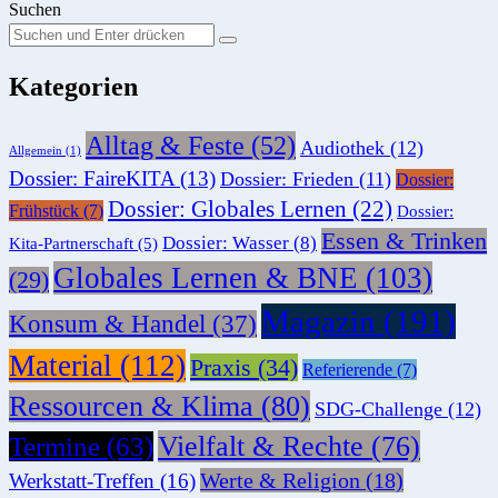
Suchen
Suchen
Suche
Sie
Kategorien
nach:
Alltag & Feste
(52)
Audiothek
(12)
Allgemein
(1)
Dossier: FaireKITA
(13)
Dossier: Frieden
(11)
Dossier:
Dossier: Globales Lernen
(22)
Frühstück
(7)
Dossier:
Essen & Trinken
Dossier: Wasser
(8)
Kita-Partnerschaft
(5)
Globales Lernen & BNE
(103)
(29)
Magazin
(191)
Konsum & Handel
(37)
Material
(112)
Praxis
(34)
Referierende
(7)
Ressourcen & Klima
(80)
SDG-Challenge
(12)
Vielfalt & Rechte
(76)
Termine
(63)
Werte & Religion
(18)
Werkstatt-Treffen
(16)