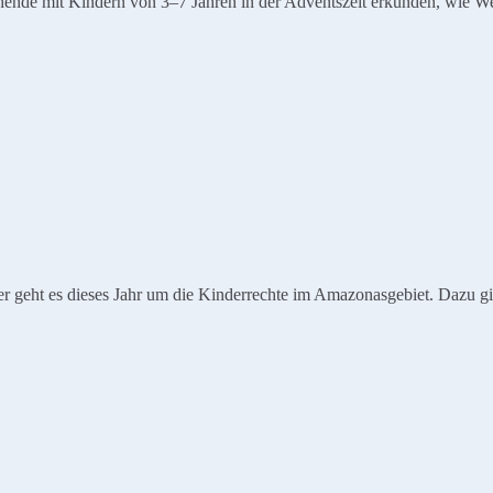
nde mit Kindern von 3–7 Jahren in der Adventszeit erkunden, wie We
 geht es dieses Jahr um die Kinderrechte im Amazonasgebiet. Dazu gibt 