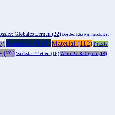
ssier: Globales Lernen
(22)
Dossier: Kita-Partnerschaft
(5)
Magazin
(191)
Material
(112)
7)
Praxis
e
(76)
Werte & Religion
(18)
Werkstatt-Treffen
(16)