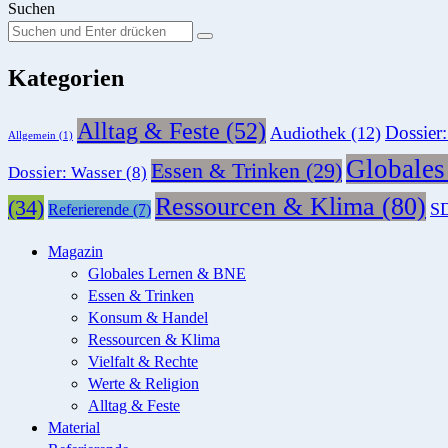
Suchen
Suchen
Suche
Sie
Kategorien
nach:
Alltag & Feste
(52)
Dossier
Audiothek
(12)
Allgemein
(1)
Globale
Essen & Trinken
(29)
Dossier: Wasser
(8)
Ressourcen & Klima
(80)
(34)
SD
Referierende
(7)
Magazin
Globales Lernen & BNE
Essen & Trinken
Konsum & Handel
Ressourcen & Klima
Vielfalt & Rechte
Werte & Religion
Alltag & Feste
Material