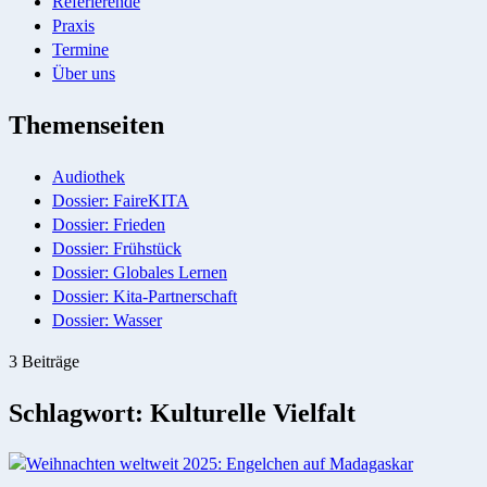
Referierende
Praxis
Termine
Über uns
Themenseiten
Audiothek
Dossier: FaireKITA
Dossier: Frieden
Dossier: Frühstück
Dossier: Globales Lernen
Dossier: Kita-Partnerschaft
Dossier: Wasser
3 Beiträge
Schlagwort:
Kulturelle Vielfalt