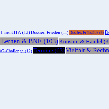
Do
: FaireKITA
(13)
Dossier: Frieden
(11)
Dossier: Frühstück
(7)
s Lernen & BNE
(103)
Konsum & Handel
(3
Vielfalt & Recht
Termine
(63)
G-Challenge
(12)