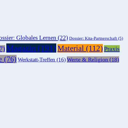
ssier: Globales Lernen
(22)
Dossier: Kita-Partnerschaft
(5)
Magazin
(191)
Material
(112)
7)
Praxis
e
(76)
Werte & Religion
(18)
Werkstatt-Treffen
(16)