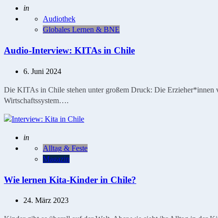
Geschrieben
in
Audiothek
Globales Lernen & BNE
Audio-Interview: KITAs in Chile
6. Juni 2024
Die KITAs in Chile stehen unter großem Druck: Die Erzieher*innen v
Wirtschaftssystem….
Geschrieben
in
Alltag & Feste
Magazin
Wie lernen Kita-Kinder in Chile?
24. März 2023