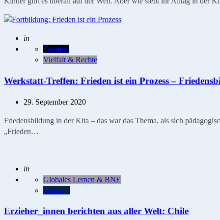
Kinder gibt es überall auf der Welt. Aber wie sieht ihr Alltag in
Geschrieben
in
Termine
Vielfalt & Rechte
Werkstatt-Treffen: Frieden ist ein Prozess – Friedensb
29. September 2020
Friedensbildung in der Kita – das war das Thema, als sich pädagogisc
„Frieden…
Geschrieben
in
Globales Lernen & BNE
Magazin
Erzieher_innen berichten aus aller Welt: Chile