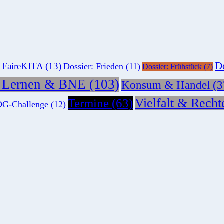
Do
: FaireKITA
(13)
Dossier: Frieden
(11)
Dossier: Frühstück
(7)
s Lernen & BNE
(103)
Konsum & Handel
(3
Vielfalt & Recht
Termine
(63)
G-Challenge
(12)