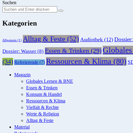
Suchen
Suchen
Suche
Sie
Kategorien
nach:
Alltag & Feste
(52)
Dossier
Audiothek
(12)
Allgemein
(1)
Globale
Essen & Trinken
(29)
Dossier: Wasser
(8)
Ressourcen & Klima
(80)
(34)
SD
Referierende
(7)
Magazin
Globales Lernen & BNE
Essen & Trinken
Konsum & Handel
Ressourcen & Klima
Vielfalt & Rechte
Werte & Religion
Alltag & Feste
Material