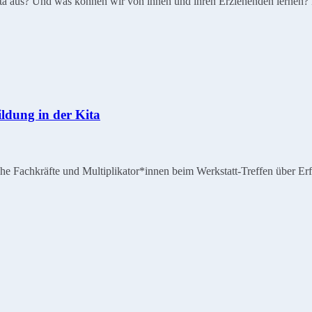
 der Kita aus? Und was können wir von ihnen und ihren Erziehenden l
ildung in der Kita
he Fachkräfte und Multiplikator*innen beim Werkstatt-Treffen über Erfa