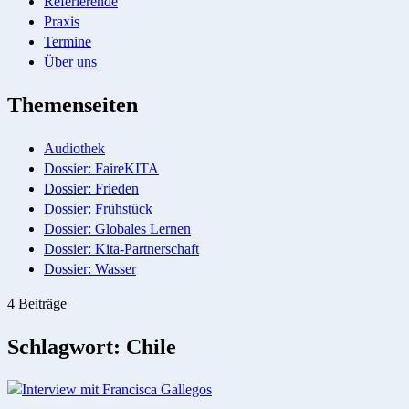
Referierende
Praxis
Termine
Über uns
Themenseiten
Audiothek
Dossier: FaireKITA
Dossier: Frieden
Dossier: Frühstück
Dossier: Globales Lernen
Dossier: Kita-Partnerschaft
Dossier: Wasser
4 Beiträge
Schlagwort:
Chile