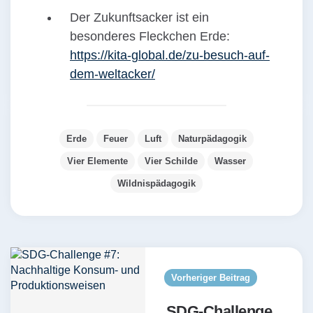
Der Zukunftsacker ist ein
besonderes Fleckchen Erde:
https://kita-global.de/zu-besuch-auf-
dem-weltacker/
Erde
Feuer
Luft
Naturpädagogik
Vier Elemente
Vier Schilde
Wasser
Wildnispädagogik
Post
navigation
Vorheriger Beitrag
SDG-Challenge