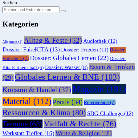
Suchen
Suchen
Suche
Sie
Kategorien
nach:
Alltag & Feste
(52)
Audiothek
(12)
Allgemein
(1)
Dossier: FaireKITA
(13)
Dossier: Frieden
(11)
Dossier:
Dossier: Globales Lernen
(22)
Frühstück
(7)
Dossier:
Essen & Trinken
Dossier: Wasser
(8)
Kita-Partnerschaft
(5)
Globales Lernen & BNE
(103)
(29)
Magazin
(191)
Konsum & Handel
(37)
Material
(112)
Praxis
(34)
Referierende
(7)
Ressourcen & Klima
(80)
SDG-Challenge
(12)
Vielfalt & Rechte
(76)
Termine
(63)
Werte & Religion
(18)
Werkstatt-Treffen
(16)