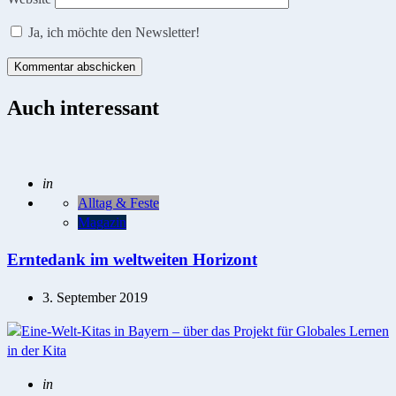
Ja, ich möchte den Newsletter!
Auch interessant
Posted
in
Alltag & Feste
Magazin
Erntedank im weltweiten Horizont
3. September 2019
Posted
in