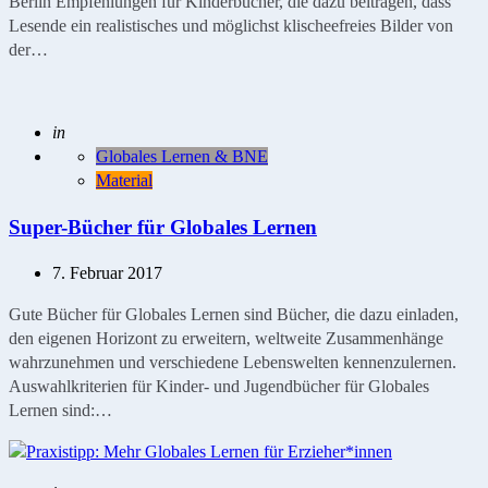
Berlin Empfehlungen für Kinderbücher, die dazu beitragen, dass
Lesende ein realistisches und möglichst klischeefreies Bilder von
der…
Geschrieben
in
Globales Lernen & BNE
Material
Super-Bücher für Globales Lernen
7. Februar 2017
Gute Bücher für Globales Lernen sind Bücher, die dazu einladen,
den eigenen Horizont zu erweitern, weltweite Zusammenhänge
wahrzunehmen und verschiedene Lebenswelten kennenzulernen.
Auswahlkriterien für Kinder- und Jugendbücher für Globales
Lernen sind:…