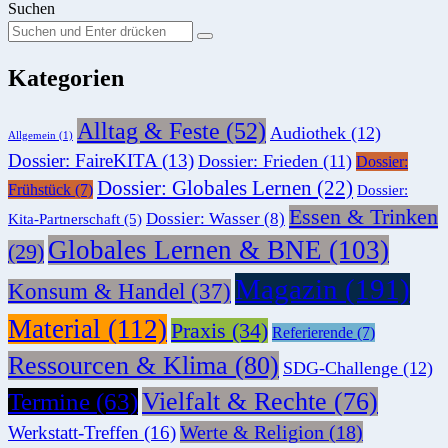
Suchen
Suchen
Suche
Sie
Kategorien
nach:
Alltag & Feste
(52)
Audiothek
(12)
Allgemein
(1)
Dossier: FaireKITA
(13)
Dossier: Frieden
(11)
Dossier:
Dossier: Globales Lernen
(22)
Frühstück
(7)
Dossier:
Essen & Trinken
Dossier: Wasser
(8)
Kita-Partnerschaft
(5)
Globales Lernen & BNE
(103)
(29)
Magazin
(191)
Konsum & Handel
(37)
Material
(112)
Praxis
(34)
Referierende
(7)
Ressourcen & Klima
(80)
SDG-Challenge
(12)
Vielfalt & Rechte
(76)
Termine
(63)
Werte & Religion
(18)
Werkstatt-Treffen
(16)