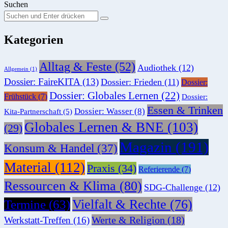
Suchen
Suchen
Suche
Sie
Kategorien
nach:
Alltag & Feste
(52)
Audiothek
(12)
Allgemein
(1)
Dossier: FaireKITA
(13)
Dossier: Frieden
(11)
Dossier:
Dossier: Globales Lernen
(22)
Frühstück
(7)
Dossier:
Essen & Trinken
Dossier: Wasser
(8)
Kita-Partnerschaft
(5)
Globales Lernen & BNE
(103)
(29)
Magazin
(191)
Konsum & Handel
(37)
Material
(112)
Praxis
(34)
Referierende
(7)
Ressourcen & Klima
(80)
SDG-Challenge
(12)
Vielfalt & Rechte
(76)
Termine
(63)
Werte & Religion
(18)
Werkstatt-Treffen
(16)