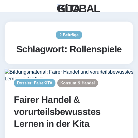
Menü
Such
2 Beiträge
Schlagwort:
Rollenspiele
Dossier: FaireKITA
Konsum & Handel
Fairer Handel &
vorurteilsbewusstes
Lernen in der Kita