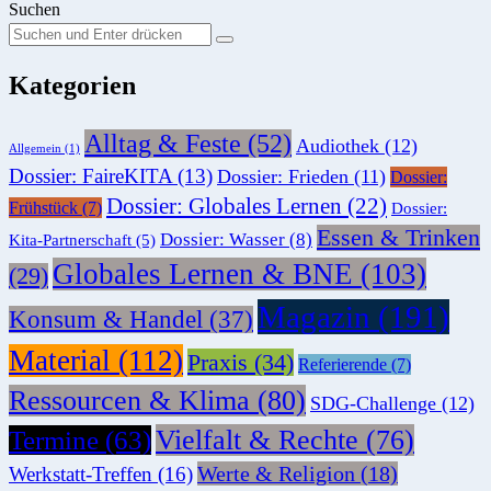
Suchen
Suchen
Suche
Sie
Kategorien
nach:
Alltag & Feste
(52)
Audiothek
(12)
Allgemein
(1)
Dossier: FaireKITA
(13)
Dossier: Frieden
(11)
Dossier:
Dossier: Globales Lernen
(22)
Frühstück
(7)
Dossier:
Essen & Trinken
Dossier: Wasser
(8)
Kita-Partnerschaft
(5)
Globales Lernen & BNE
(103)
(29)
Magazin
(191)
Konsum & Handel
(37)
Material
(112)
Praxis
(34)
Referierende
(7)
Ressourcen & Klima
(80)
SDG-Challenge
(12)
Vielfalt & Rechte
(76)
Termine
(63)
Werte & Religion
(18)
Werkstatt-Treffen
(16)