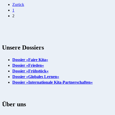
Seitennummerierung
Zurück
1
der
2
Beiträge
Unsere Dossiers
Dossier »Faire Kita«
Dossier »Frieden«
Dossier »Frühstück«
Dossier »Globales Lernen«
Dossier »Internationale Kita-Partnerschaften«
Über uns