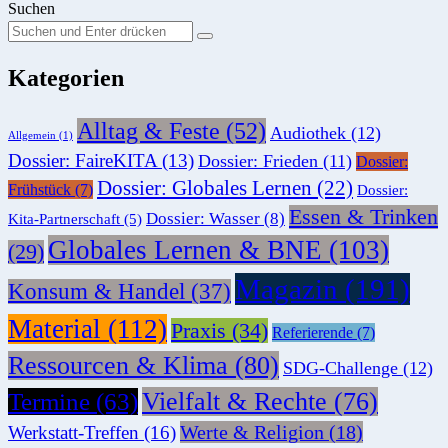
Suchen
Suchen
Suche
Sie
Kategorien
nach:
Alltag & Feste
(52)
Audiothek
(12)
Allgemein
(1)
Dossier: FaireKITA
(13)
Dossier: Frieden
(11)
Dossier:
Dossier: Globales Lernen
(22)
Frühstück
(7)
Dossier:
Essen & Trinken
Dossier: Wasser
(8)
Kita-Partnerschaft
(5)
Globales Lernen & BNE
(103)
(29)
Magazin
(191)
Konsum & Handel
(37)
Material
(112)
Praxis
(34)
Referierende
(7)
Ressourcen & Klima
(80)
SDG-Challenge
(12)
Vielfalt & Rechte
(76)
Termine
(63)
Werte & Religion
(18)
Werkstatt-Treffen
(16)