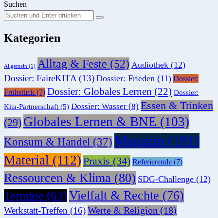
Suchen
Suchen
Suche
Sie
Kategorien
nach:
Alltag & Feste
(52)
Audiothek
(12)
Allgemein
(1)
Dossier: FaireKITA
(13)
Dossier: Frieden
(11)
Dossier:
Dossier: Globales Lernen
(22)
Frühstück
(7)
Dossier:
Essen & Trinken
Dossier: Wasser
(8)
Kita-Partnerschaft
(5)
Globales Lernen & BNE
(103)
(29)
Magazin
(191)
Konsum & Handel
(37)
Material
(112)
Praxis
(34)
Referierende
(7)
Ressourcen & Klima
(80)
SDG-Challenge
(12)
Vielfalt & Rechte
(76)
Termine
(63)
Werte & Religion
(18)
Werkstatt-Treffen
(16)