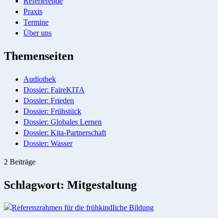
Referierende
Praxis
Termine
Über uns
Themenseiten
Audiothek
Dossier: FaireKITA
Dossier: Frieden
Dossier: Frühstück
Dossier: Globales Lernen
Dossier: Kita-Partnerschaft
Dossier: Wasser
2 Beiträge
Schlagwort:
Mitgestaltung