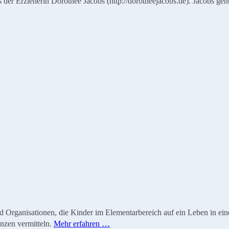
s der Erzieherin Dorothee Jacobs (http://dorotheejacobs.de). Jacobs g
ganisationen, die Kinder im Elementarbereich auf ein Leben in einer 
nzen vermitteln.
Mehr erfahren …