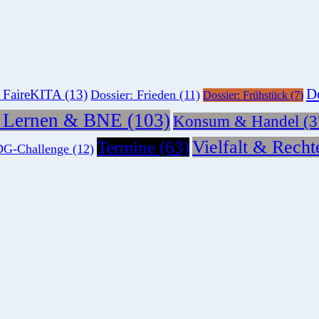
Do
: FaireKITA
(13)
Dossier: Frieden
(11)
Dossier: Frühstück
(7)
s Lernen & BNE
(103)
Konsum & Handel
(3
Vielfalt & Recht
Termine
(63)
G-Challenge
(12)