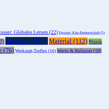
ssier: Globales Lernen
(22)
Dossier: Kita-Partnerschaft
(5)
Magazin
(191)
Material
(112)
7)
Praxis
e
(76)
Werte & Religion
(18)
Werkstatt-Treffen
(16)