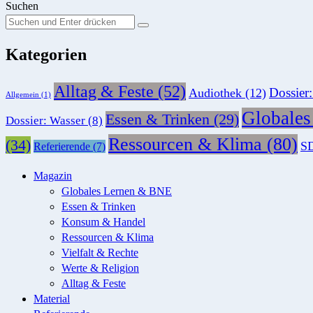
Suchen
Suchen
Suche
Sie
Kategorien
nach:
Alltag & Feste
(52)
Dossier
Audiothek
(12)
Allgemein
(1)
Globale
Essen & Trinken
(29)
Dossier: Wasser
(8)
Ressourcen & Klima
(80)
(34)
SD
Referierende
(7)
Magazin
Globales Lernen & BNE
Essen & Trinken
Konsum & Handel
Ressourcen & Klima
Vielfalt & Rechte
Werte & Religion
Alltag & Feste
Material