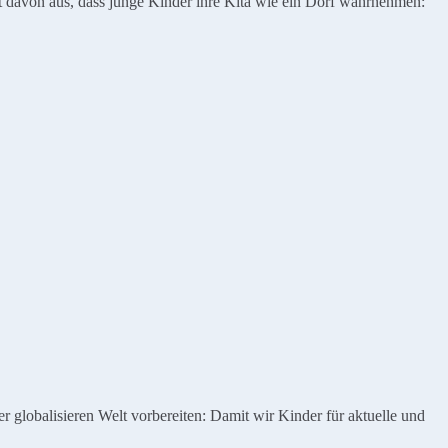
eht davon aus, dass junge Kinder ihre Kita wie ein Dorf wahrnehmen:
globalisieren Welt vorbereiten: Damit wir Kinder für aktuelle und