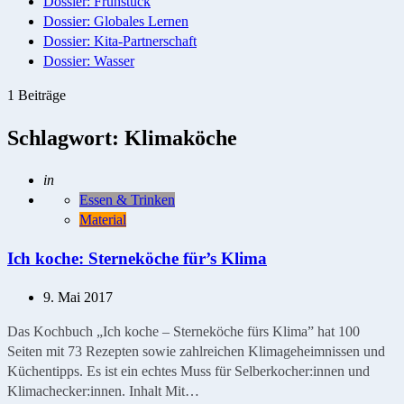
Dossier: Frühstück
Dossier: Globales Lernen
Dossier: Kita-Partnerschaft
Dossier: Wasser
1 Beiträge
Schlagwort:
Klimaköche
Geschrieben
in
Essen & Trinken
Material
Ich koche: Sterneköche für’s Klima
9. Mai 2017
Das Kochbuch „Ich koche – Sterneköche fürs Klima” hat 100
Seiten mit 73 Rezepten sowie zahlreichen Klimageheimnissen und
Küchentipps. Es ist ein echtes Muss für Selberkocher:innen und
Klimachecker:innen. Inhalt Mit…