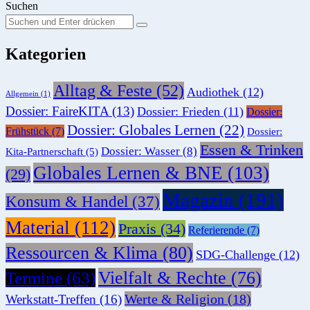
Suchen
Suchen
Suche
Sie
Kategorien
nach:
Alltag & Feste
(52)
Audiothek
(12)
Allgemein
(1)
Dossier: FaireKITA
(13)
Dossier: Frieden
(11)
Dossier:
Dossier: Globales Lernen
(22)
Frühstück
(7)
Dossier:
Essen & Trinken
Dossier: Wasser
(8)
Kita-Partnerschaft
(5)
Globales Lernen & BNE
(103)
(29)
Magazin
(191)
Konsum & Handel
(37)
Material
(112)
Praxis
(34)
Referierende
(7)
Ressourcen & Klima
(80)
SDG-Challenge
(12)
Vielfalt & Rechte
(76)
Termine
(63)
Werte & Religion
(18)
Werkstatt-Treffen
(16)