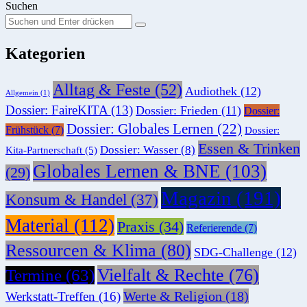
Suchen
Suchen
Suche
Sie
Kategorien
nach:
Alltag & Feste
(52)
Audiothek
(12)
Allgemein
(1)
Dossier: FaireKITA
(13)
Dossier: Frieden
(11)
Dossier:
Dossier: Globales Lernen
(22)
Frühstück
(7)
Dossier:
Essen & Trinken
Dossier: Wasser
(8)
Kita-Partnerschaft
(5)
Globales Lernen & BNE
(103)
(29)
Magazin
(191)
Konsum & Handel
(37)
Material
(112)
Praxis
(34)
Referierende
(7)
Ressourcen & Klima
(80)
SDG-Challenge
(12)
Vielfalt & Rechte
(76)
Termine
(63)
Werte & Religion
(18)
Werkstatt-Treffen
(16)