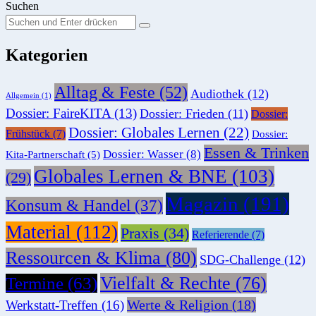
Suchen
Suchen
Suche
Sie
Kategorien
nach:
Alltag & Feste
(52)
Audiothek
(12)
Allgemein
(1)
Dossier: FaireKITA
(13)
Dossier: Frieden
(11)
Dossier:
Dossier: Globales Lernen
(22)
Frühstück
(7)
Dossier:
Essen & Trinken
Dossier: Wasser
(8)
Kita-Partnerschaft
(5)
Globales Lernen & BNE
(103)
(29)
Magazin
(191)
Konsum & Handel
(37)
Material
(112)
Praxis
(34)
Referierende
(7)
Ressourcen & Klima
(80)
SDG-Challenge
(12)
Vielfalt & Rechte
(76)
Termine
(63)
Werte & Religion
(18)
Werkstatt-Treffen
(16)