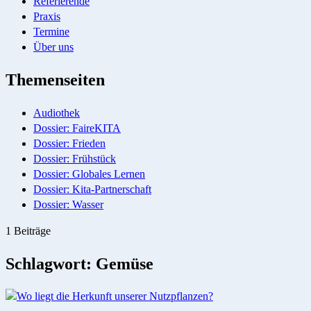
Referierende
Praxis
Termine
Über uns
Themenseiten
Audiothek
Dossier: FaireKITA
Dossier: Frieden
Dossier: Frühstück
Dossier: Globales Lernen
Dossier: Kita-Partnerschaft
Dossier: Wasser
1 Beiträge
Schlagwort:
Gemüse