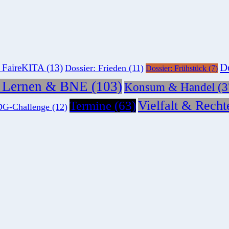
Do
: FaireKITA
(13)
Dossier: Frieden
(11)
Dossier: Frühstück
(7)
s Lernen & BNE
(103)
Konsum & Handel
(3
Vielfalt & Recht
Termine
(63)
G-Challenge
(12)