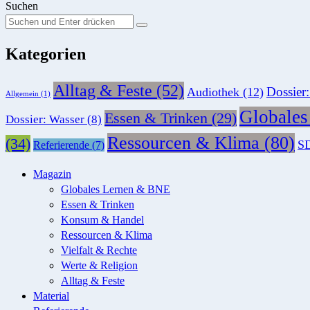
Suchen
Suchen
Suche
Sie
Kategorien
nach:
Alltag & Feste
(52)
Dossier
Audiothek
(12)
Allgemein
(1)
Globale
Essen & Trinken
(29)
Dossier: Wasser
(8)
Ressourcen & Klima
(80)
(34)
SD
Referierende
(7)
Magazin
Globales Lernen & BNE
Essen & Trinken
Konsum & Handel
Ressourcen & Klima
Vielfalt & Rechte
Werte & Religion
Alltag & Feste
Material