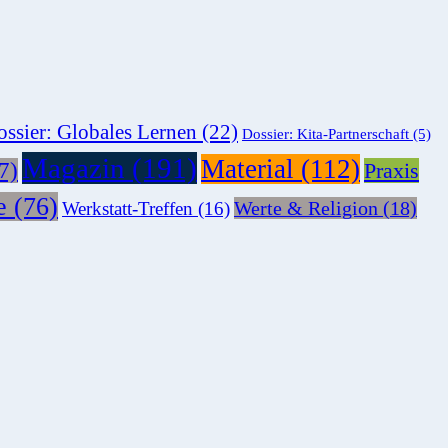
ssier: Globales Lernen
(22)
Dossier: Kita-Partnerschaft
(5)
Magazin
(191)
Material
(112)
7)
Praxis
e
(76)
Werte & Religion
(18)
Werkstatt-Treffen
(16)