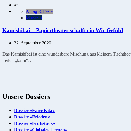
Geschrieben
in
Alltag & Feste
Magazin
Kamishibai – Papiertheater schafft ein Wir-Gefühl
22. September 2020
Das Kamishibai ist eine wunderbare Mischung aus kleinem Tischtheate
Teilen „kami“…
Unsere Dossiers
Dossier »Faire Kita«
Dossier »Frieden«
Dossier »Frühstück«
Dossier »Globales Lernen«