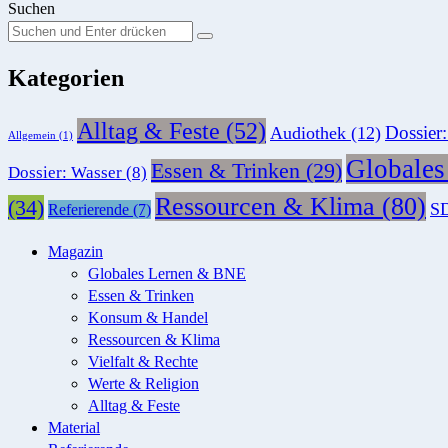
Suchen
Suchen
Suche
Sie
Kategorien
nach:
Alltag & Feste
(52)
Dossier
Audiothek
(12)
Allgemein
(1)
Globale
Essen & Trinken
(29)
Dossier: Wasser
(8)
Ressourcen & Klima
(80)
(34)
SD
Referierende
(7)
Magazin
Globales Lernen & BNE
Essen & Trinken
Konsum & Handel
Ressourcen & Klima
Vielfalt & Rechte
Werte & Religion
Alltag & Feste
Material