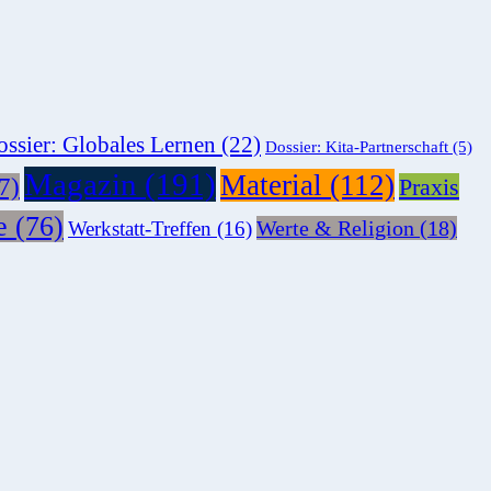
ssier: Globales Lernen
(22)
Dossier: Kita-Partnerschaft
(5)
Magazin
(191)
Material
(112)
7)
Praxis
e
(76)
Werte & Religion
(18)
Werkstatt-Treffen
(16)