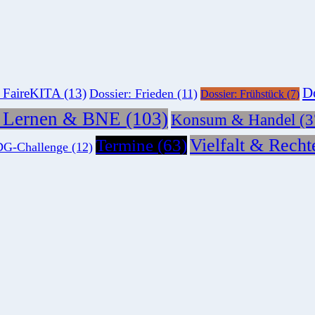
Do
: FaireKITA
(13)
Dossier: Frieden
(11)
Dossier: Frühstück
(7)
s Lernen & BNE
(103)
Konsum & Handel
(3
Vielfalt & Recht
Termine
(63)
G-Challenge
(12)