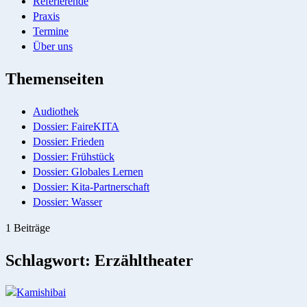
Referierende
Praxis
Termine
Über uns
Themenseiten
Audiothek
Dossier: FaireKITA
Dossier: Frieden
Dossier: Frühstück
Dossier: Globales Lernen
Dossier: Kita-Partnerschaft
Dossier: Wasser
1 Beiträge
Schlagwort:
Erzähltheater