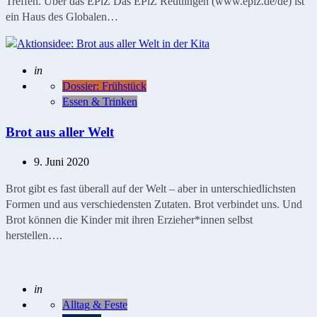
Treffen. Über das EPiZ Das EPiZ Reutlingen (www.epiz.de/de) ist
ein Haus des Globalen…
Geschrieben
in
Dossier: Frühstück
Essen & Trinken
Brot aus aller Welt
9. Juni 2020
Brot gibt es fast überall auf der Welt – aber in unterschiedlichsten
Formen und aus verschiedensten Zutaten. Brot verbindet uns. Und
Brot können die Kinder mit ihren Erzieher*innen selbst
herstellen….
Geschrieben
in
Alltag & Feste