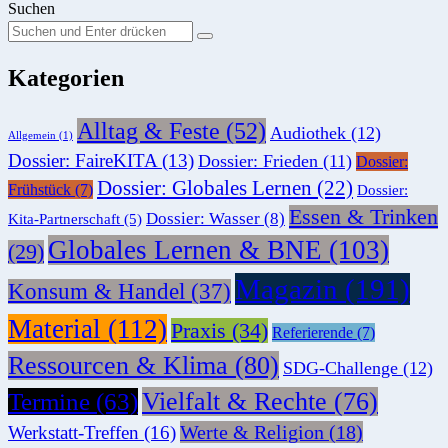
Suchen
Suchen
Suche
Sie
Kategorien
nach:
Alltag & Feste
(52)
Audiothek
(12)
Allgemein
(1)
Dossier: FaireKITA
(13)
Dossier: Frieden
(11)
Dossier:
Dossier: Globales Lernen
(22)
Frühstück
(7)
Dossier:
Essen & Trinken
Dossier: Wasser
(8)
Kita-Partnerschaft
(5)
Globales Lernen & BNE
(103)
(29)
Magazin
(191)
Konsum & Handel
(37)
Material
(112)
Praxis
(34)
Referierende
(7)
Ressourcen & Klima
(80)
SDG-Challenge
(12)
Vielfalt & Rechte
(76)
Termine
(63)
Werte & Religion
(18)
Werkstatt-Treffen
(16)