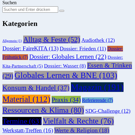
Suchen
Suchen
Suche
Sie
Kategorien
nach:
Alltag & Feste
(52)
Audiothek
(12)
Allgemein
(1)
Dossier: FaireKITA
(13)
Dossier: Frieden
(11)
Dossier:
Dossier: Globales Lernen
(22)
Frühstück
(7)
Dossier:
Essen & Trinken
Dossier: Wasser
(8)
Kita-Partnerschaft
(5)
Globales Lernen & BNE
(103)
(29)
Magazin
(191)
Konsum & Handel
(37)
Material
(112)
Praxis
(34)
Referierende
(7)
Ressourcen & Klima
(80)
SDG-Challenge
(12)
Vielfalt & Rechte
(76)
Termine
(63)
Werte & Religion
(18)
Werkstatt-Treffen
(16)