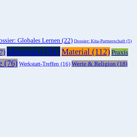
ssier: Globales Lernen
(22)
Dossier: Kita-Partnerschaft
(5)
Magazin
(191)
Material
(112)
7)
Praxis
e
(76)
Werte & Religion
(18)
Werkstatt-Treffen
(16)