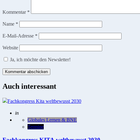
Kommentar
*
Name
*
E-Mail-Adresse
*
Website
Ja, ich möchte den Newsletter!
Auch interessant
Posted
in
Globales Lernen & BNE
Termine
Fachkongress KITA.weltbewusst.2030