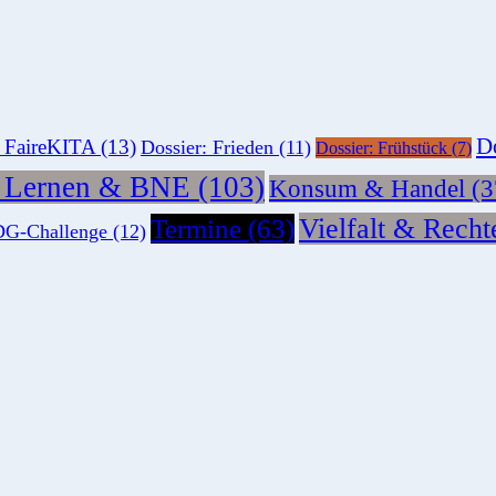
Do
: FaireKITA
(13)
Dossier: Frieden
(11)
Dossier: Frühstück
(7)
s Lernen & BNE
(103)
Konsum & Handel
(3
Vielfalt & Recht
Termine
(63)
G-Challenge
(12)