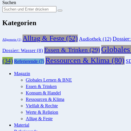
Suchen
Suchen
Suche
Sie
Kategorien
nach:
Alltag & Feste
(52)
Dossier
Audiothek
(12)
Allgemein
(1)
Globale
Essen & Trinken
(29)
Dossier: Wasser
(8)
Ressourcen & Klima
(80)
(34)
SD
Referierende
(7)
Magazin
Globales Lernen & BNE
Essen & Trinken
Konsum & Handel
Ressourcen & Klima
Vielfalt & Rechte
Werte & Religion
Alltag & Feste
Material