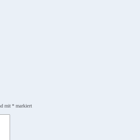
nd mit
*
markiert