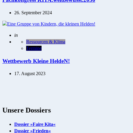
26. September 2024
Posted
in
Ressourcen & Klima
Termine
Wettbewerb Kleine HeldeN!
17. August 2023
Unsere Dossiers
Dossier »Faire Kita«
Dossier »Frieden«