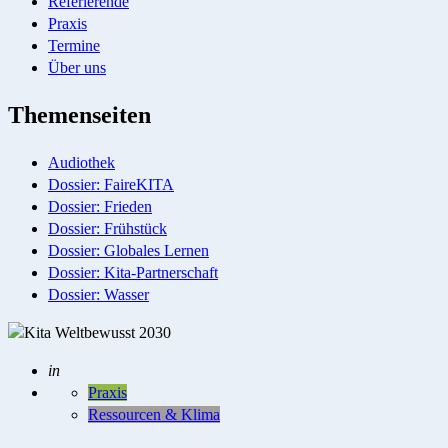
Referierende
Praxis
Termine
Über uns
Themenseiten
Audiothek
Dossier: FaireKITA
Dossier: Frieden
Dossier: Frühstück
Dossier: Globales Lernen
Dossier: Kita-Partnerschaft
Dossier: Wasser
Geschrieben
in
Praxis
Ressourcen & Klima