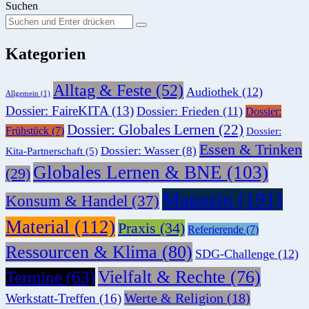
Suchen
Suchen
Suche
Sie
Kategorien
nach:
Alltag & Feste
(52)
Audiothek
(12)
Allgemein
(1)
Dossier: FaireKITA
(13)
Dossier: Frieden
(11)
Dossier:
Dossier: Globales Lernen
(22)
Frühstück
(7)
Dossier:
Essen & Trinken
Dossier: Wasser
(8)
Kita-Partnerschaft
(5)
Globales Lernen & BNE
(103)
(29)
Magazin
(191)
Konsum & Handel
(37)
Material
(112)
Praxis
(34)
Referierende
(7)
Ressourcen & Klima
(80)
SDG-Challenge
(12)
Vielfalt & Rechte
(76)
Termine
(63)
Werte & Religion
(18)
Werkstatt-Treffen
(16)