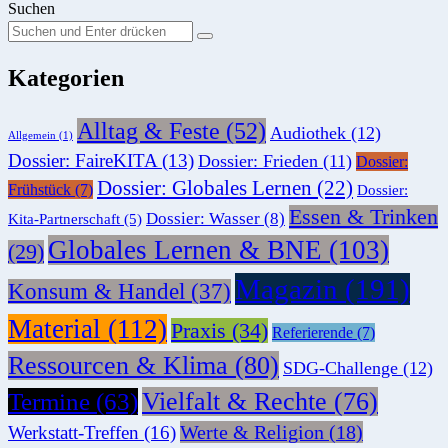
Suchen
Suchen
Suche
Sie
Kategorien
nach:
Alltag & Feste
(52)
Audiothek
(12)
Allgemein
(1)
Dossier: FaireKITA
(13)
Dossier: Frieden
(11)
Dossier:
Dossier: Globales Lernen
(22)
Frühstück
(7)
Dossier:
Essen & Trinken
Dossier: Wasser
(8)
Kita-Partnerschaft
(5)
Globales Lernen & BNE
(103)
(29)
Magazin
(191)
Konsum & Handel
(37)
Material
(112)
Praxis
(34)
Referierende
(7)
Ressourcen & Klima
(80)
SDG-Challenge
(12)
Vielfalt & Rechte
(76)
Termine
(63)
Werte & Religion
(18)
Werkstatt-Treffen
(16)