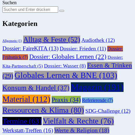
Suchen
Suchen
Suche
Sie
Kategorien
nach:
Alltag & Feste
(52)
Audiothek
(12)
Allgemein
(1)
Dossier: FaireKITA
(13)
Dossier: Frieden
(11)
Dossier:
Dossier: Globales Lernen
(22)
Frühstück
(7)
Dossier:
Essen & Trinken
Dossier: Wasser
(8)
Kita-Partnerschaft
(5)
Globales Lernen & BNE
(103)
(29)
Magazin
(191)
Konsum & Handel
(37)
Material
(112)
Praxis
(34)
Referierende
(7)
Ressourcen & Klima
(80)
SDG-Challenge
(12)
Vielfalt & Rechte
(76)
Termine
(63)
Werte & Religion
(18)
Werkstatt-Treffen
(16)