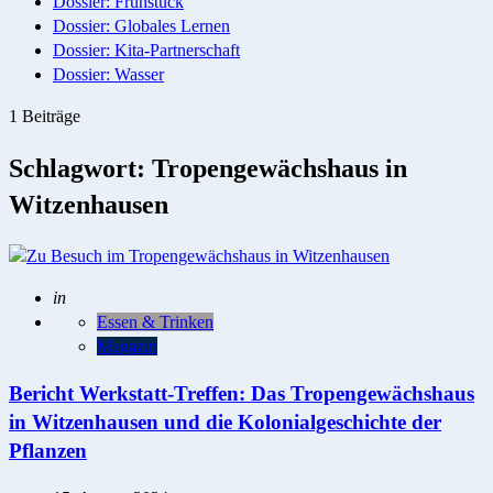
Dossier: Frühstück
Dossier: Globales Lernen
Dossier: Kita-Partnerschaft
Dossier: Wasser
1 Beiträge
Schlagwort:
Tropengewächshaus in
Witzenhausen
Geschrieben
in
Essen & Trinken
Magazin
Bericht Werkstatt-Treffen: Das Tropengewächshaus
in Witzenhausen und die Kolonialgeschichte der
Pflanzen