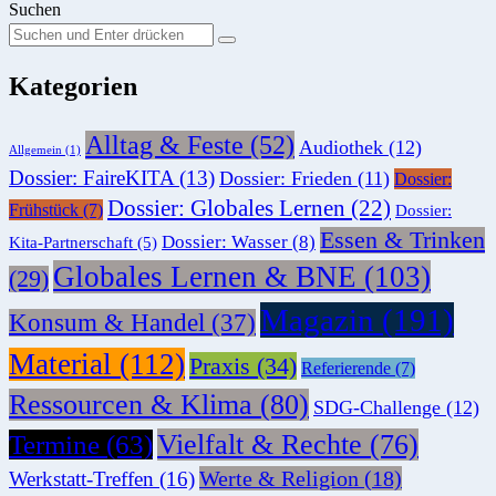
Suchen
Suchen
Suche
Sie
Kategorien
nach:
Alltag & Feste
(52)
Audiothek
(12)
Allgemein
(1)
Dossier: FaireKITA
(13)
Dossier: Frieden
(11)
Dossier:
Dossier: Globales Lernen
(22)
Frühstück
(7)
Dossier:
Essen & Trinken
Dossier: Wasser
(8)
Kita-Partnerschaft
(5)
Globales Lernen & BNE
(103)
(29)
Magazin
(191)
Konsum & Handel
(37)
Material
(112)
Praxis
(34)
Referierende
(7)
Ressourcen & Klima
(80)
SDG-Challenge
(12)
Vielfalt & Rechte
(76)
Termine
(63)
Werte & Religion
(18)
Werkstatt-Treffen
(16)