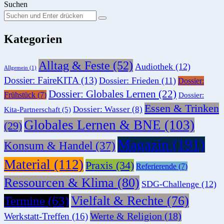
Suchen
Suchen
Suche
Sie
Kategorien
nach:
Alltag & Feste
(52)
Audiothek
(12)
Allgemein
(1)
Dossier: FaireKITA
(13)
Dossier: Frieden
(11)
Dossier:
Dossier: Globales Lernen
(22)
Frühstück
(7)
Dossier:
Essen & Trinken
Dossier: Wasser
(8)
Kita-Partnerschaft
(5)
Globales Lernen & BNE
(103)
(29)
Magazin
(191)
Konsum & Handel
(37)
Material
(112)
Praxis
(34)
Referierende
(7)
Ressourcen & Klima
(80)
SDG-Challenge
(12)
Vielfalt & Rechte
(76)
Termine
(63)
Werte & Religion
(18)
Werkstatt-Treffen
(16)