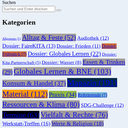
Suchen
Suchen
Suche
Sie
Kategorien
nach:
Alltag & Feste
(52)
Audiothek
(12)
Allgemein
(1)
Dossier: FaireKITA
(13)
Dossier: Frieden
(11)
Dossier:
Dossier: Globales Lernen
(22)
Frühstück
(7)
Dossier:
Essen & Trinken
Dossier: Wasser
(8)
Kita-Partnerschaft
(5)
Globales Lernen & BNE
(103)
(29)
Magazin
(191)
Konsum & Handel
(37)
Material
(112)
Praxis
(34)
Referierende
(7)
Ressourcen & Klima
(80)
SDG-Challenge
(12)
Vielfalt & Rechte
(76)
Termine
(63)
Werte & Religion
(18)
Werkstatt-Treffen
(16)