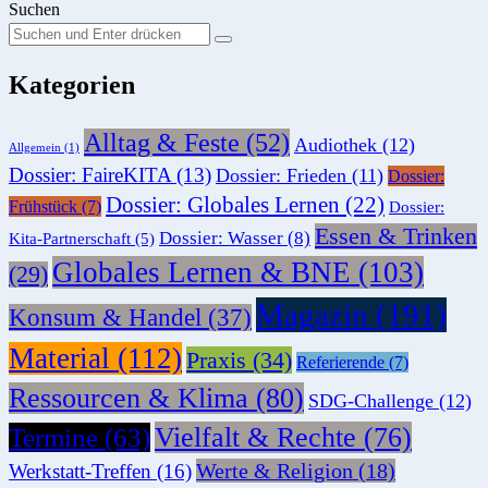
Suchen
Suchen
Suche
Sie
Kategorien
nach:
Alltag & Feste
(52)
Audiothek
(12)
Allgemein
(1)
Dossier: FaireKITA
(13)
Dossier: Frieden
(11)
Dossier:
Dossier: Globales Lernen
(22)
Frühstück
(7)
Dossier:
Essen & Trinken
Dossier: Wasser
(8)
Kita-Partnerschaft
(5)
Globales Lernen & BNE
(103)
(29)
Magazin
(191)
Konsum & Handel
(37)
Material
(112)
Praxis
(34)
Referierende
(7)
Ressourcen & Klima
(80)
SDG-Challenge
(12)
Vielfalt & Rechte
(76)
Termine
(63)
Werte & Religion
(18)
Werkstatt-Treffen
(16)