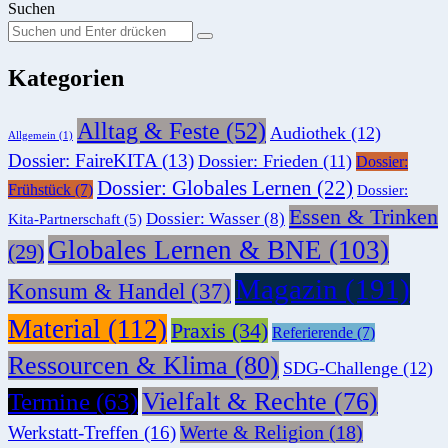
Suchen
Suchen
Suche
Sie
Kategorien
nach:
Alltag & Feste
(52)
Audiothek
(12)
Allgemein
(1)
Dossier: FaireKITA
(13)
Dossier: Frieden
(11)
Dossier:
Dossier: Globales Lernen
(22)
Frühstück
(7)
Dossier:
Essen & Trinken
Dossier: Wasser
(8)
Kita-Partnerschaft
(5)
Globales Lernen & BNE
(103)
(29)
Magazin
(191)
Konsum & Handel
(37)
Material
(112)
Praxis
(34)
Referierende
(7)
Ressourcen & Klima
(80)
SDG-Challenge
(12)
Vielfalt & Rechte
(76)
Termine
(63)
Werte & Religion
(18)
Werkstatt-Treffen
(16)