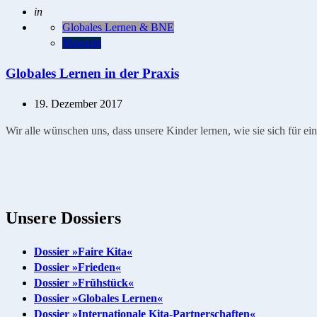
Geschrieben
in
Globales Lernen & BNE
Magazin
Globales Lernen in der Praxis
19. Dezember 2017
Wir alle wünschen uns, dass unsere Kinder lernen, wie sie sich für e
Unsere Dossiers
Dossier »Faire Kita«
Dossier »Frieden«
Dossier »Frühstück«
Dossier »Globales Lernen«
Dossier »Internationale Kita-Partnerschaften«