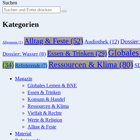
Suchen
Suchen
Suche
Sie
Kategorien
nach:
Alltag & Feste
(52)
Dossier
Audiothek
(12)
Allgemein
(1)
Globale
Essen & Trinken
(29)
Dossier: Wasser
(8)
Ressourcen & Klima
(80)
(34)
SD
Referierende
(7)
Magazin
Globales Lernen & BNE
Essen & Trinken
Konsum & Handel
Ressourcen & Klima
Vielfalt & Rechte
Werte & Religion
Alltag & Feste
Material