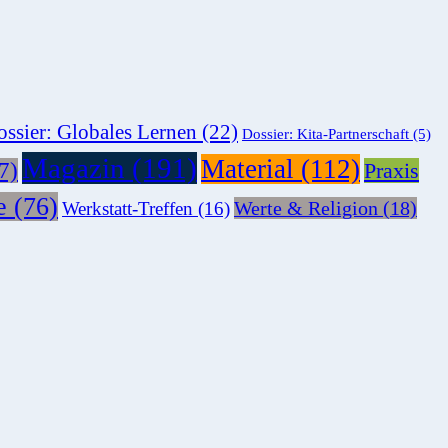
ssier: Globales Lernen
(22)
Dossier: Kita-Partnerschaft
(5)
Magazin
(191)
Material
(112)
7)
Praxis
e
(76)
Werte & Religion
(18)
Werkstatt-Treffen
(16)