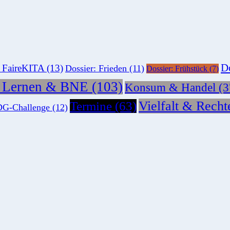
Do
: FaireKITA
(13)
Dossier: Frieden
(11)
Dossier: Frühstück
(7)
s Lernen & BNE
(103)
Konsum & Handel
(3
Vielfalt & Recht
Termine
(63)
G-Challenge
(12)