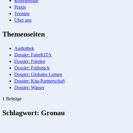
Referierende
Praxis
Termine
Über uns
Themenseiten
Audiothek
Dossier: FaireKITA
Dossier: Frieden
Dossier: Frühstück
Dossier: Globales Lernen
Dossier: Kita-Partnerschaft
Dossier: Wasser
1 Beiträge
Schlagwort:
Gronau