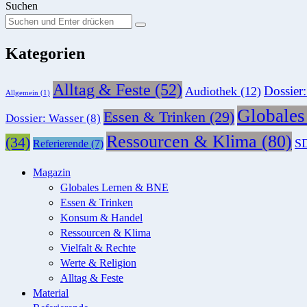
Suchen
Suchen
Suche
Sie
Kategorien
nach:
Alltag & Feste
(52)
Dossier
Audiothek
(12)
Allgemein
(1)
Globale
Essen & Trinken
(29)
Dossier: Wasser
(8)
Ressourcen & Klima
(80)
(34)
SD
Referierende
(7)
Magazin
Globales Lernen & BNE
Essen & Trinken
Konsum & Handel
Ressourcen & Klima
Vielfalt & Rechte
Werte & Religion
Alltag & Feste
Material