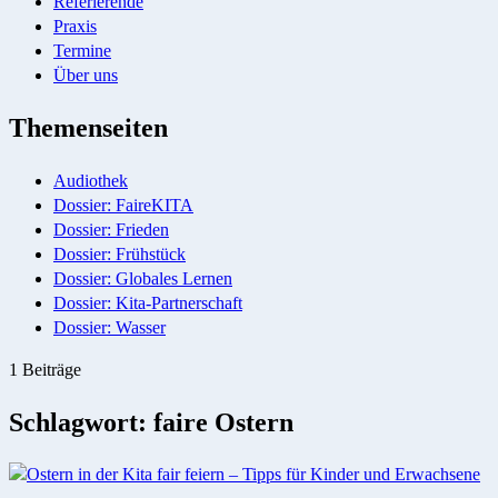
Referierende
Praxis
Termine
Über uns
Themenseiten
Audiothek
Dossier: FaireKITA
Dossier: Frieden
Dossier: Frühstück
Dossier: Globales Lernen
Dossier: Kita-Partnerschaft
Dossier: Wasser
1 Beiträge
Schlagwort:
faire Ostern