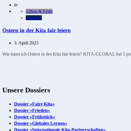
Geschrieben
in
Alltag & Feste
Magazin
Ostern in der Kita fair feiern
3. April 2025
Wie kann ich Ostern in der Kita fair feiern? KITA-GLOBAL hat 5 prak
Unsere Dossiers
Dossier »Faire Kita«
Dossier »Frieden«
Dossier »Frühstück«
Dossier »Globales Lernen«
Dossier »Internationale Kita-Partnerschaften«