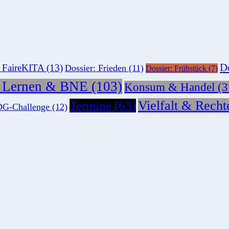
Do
: FaireKITA
(13)
Dossier: Frieden
(11)
Dossier: Frühstück
(7)
s Lernen & BNE
(103)
Konsum & Handel
(3
Vielfalt & Recht
Termine
(63)
G-Challenge
(12)