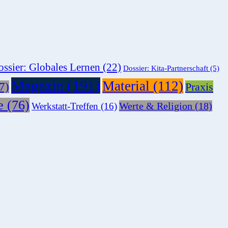
ssier: Globales Lernen
(22)
Dossier: Kita-Partnerschaft
(5)
Magazin
(191)
Material
(112)
7)
Praxis
e
(76)
Werte & Religion
(18)
Werkstatt-Treffen
(16)