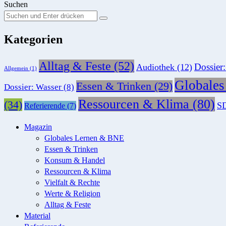
Suchen
Suchen
Suche
Sie
Kategorien
nach:
Alltag & Feste
(52)
Dossier
Audiothek
(12)
Allgemein
(1)
Globale
Essen & Trinken
(29)
Dossier: Wasser
(8)
Ressourcen & Klima
(80)
(34)
SD
Referierende
(7)
Magazin
Globales Lernen & BNE
Essen & Trinken
Konsum & Handel
Ressourcen & Klima
Vielfalt & Rechte
Werte & Religion
Alltag & Feste
Material