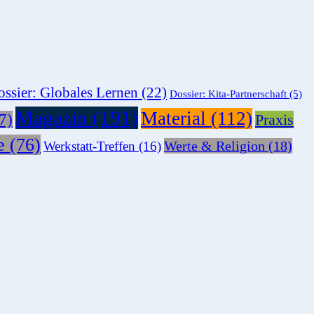
ssier: Globales Lernen
(22)
Dossier: Kita-Partnerschaft
(5)
Magazin
(191)
Material
(112)
7)
Praxis
e
(76)
Werte & Religion
(18)
Werkstatt-Treffen
(16)