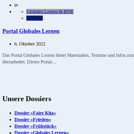
Geschrieben
in
Globales Lernen & BNE
Magazin
Portal Globales Lernen
6. Oktober 2022
Das Portal Globales Lernen bietet Materialien, Termine und Infos 
überarbeitet. Dieses Portal…
Unsere Dossiers
Dossier »Faire Kita«
Dossier »Frieden«
Dossier »Frühstück«
Dossier »Globales Lernen«