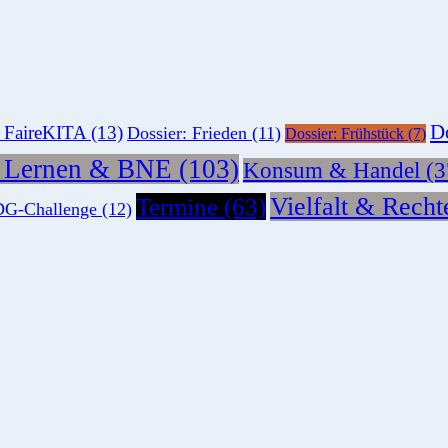
Do
: FaireKITA
(13)
Dossier: Frieden
(11)
Dossier: Frühstück
(7)
s Lernen & BNE
(103)
Konsum & Handel
(3
Vielfalt & Recht
Termine
(63)
G-Challenge
(12)