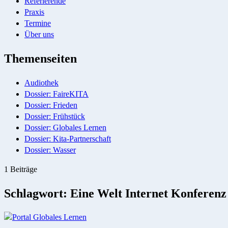
Referierende
Praxis
Termine
Über uns
Themenseiten
Audiothek
Dossier: FaireKITA
Dossier: Frieden
Dossier: Frühstück
Dossier: Globales Lernen
Dossier: Kita-Partnerschaft
Dossier: Wasser
1 Beiträge
Schlagwort:
Eine Welt Internet Konferenz