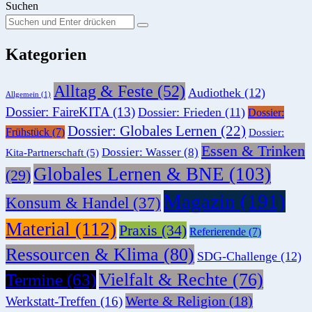
Suchen
Suchen
Suche
Sie
Kategorien
nach:
Alltag & Feste
(52)
Audiothek
(12)
Allgemein
(1)
Dossier: FaireKITA
(13)
Dossier: Frieden
(11)
Dossier:
Dossier: Globales Lernen
(22)
Frühstück
(7)
Dossier:
Essen & Trinken
Dossier: Wasser
(8)
Kita-Partnerschaft
(5)
Globales Lernen & BNE
(103)
(29)
Magazin
(191)
Konsum & Handel
(37)
Material
(112)
Praxis
(34)
Referierende
(7)
Ressourcen & Klima
(80)
SDG-Challenge
(12)
Vielfalt & Rechte
(76)
Termine
(63)
Werte & Religion
(18)
Werkstatt-Treffen
(16)