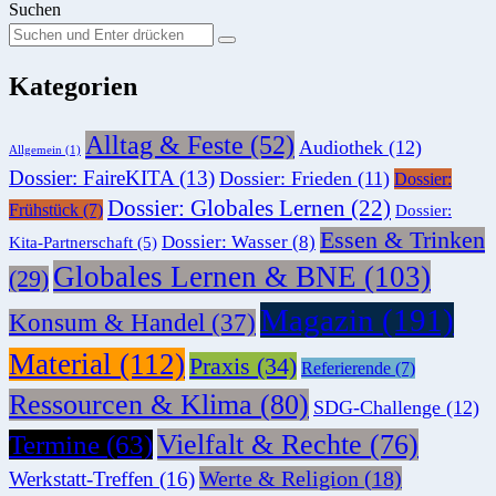
Suchen
Suchen
Suche
Sie
Kategorien
nach:
Alltag & Feste
(52)
Audiothek
(12)
Allgemein
(1)
Dossier: FaireKITA
(13)
Dossier: Frieden
(11)
Dossier:
Dossier: Globales Lernen
(22)
Frühstück
(7)
Dossier:
Essen & Trinken
Dossier: Wasser
(8)
Kita-Partnerschaft
(5)
Globales Lernen & BNE
(103)
(29)
Magazin
(191)
Konsum & Handel
(37)
Material
(112)
Praxis
(34)
Referierende
(7)
Ressourcen & Klima
(80)
SDG-Challenge
(12)
Vielfalt & Rechte
(76)
Termine
(63)
Werte & Religion
(18)
Werkstatt-Treffen
(16)