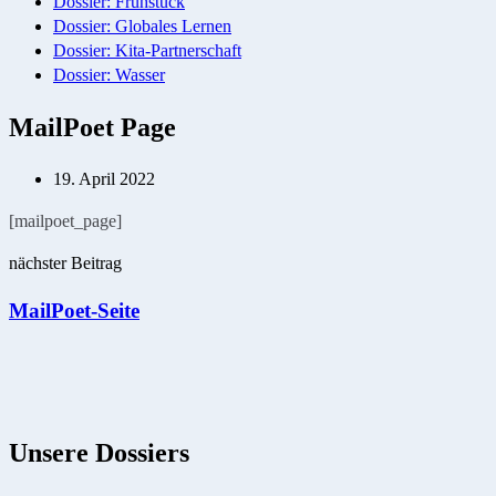
Dossier: Frühstück
Dossier: Globales Lernen
Dossier: Kita-Partnerschaft
Dossier: Wasser
MailPoet Page
19. April 2022
[mailpoet_page]
Post
nächster Beitrag
navigation
MailPoet-Seite
Unsere Dossiers