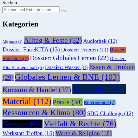
Suchen
Suchen
Suche
Sie
Kategorien
nach:
Alltag & Feste
(52)
Audiothek
(12)
Allgemein
(1)
Dossier: FaireKITA
(13)
Dossier: Frieden
(11)
Dossier:
Dossier: Globales Lernen
(22)
Frühstück
(7)
Dossier:
Essen & Trinken
Dossier: Wasser
(8)
Kita-Partnerschaft
(5)
Globales Lernen & BNE
(103)
(29)
Magazin
(191)
Konsum & Handel
(37)
Material
(112)
Praxis
(34)
Referierende
(7)
Ressourcen & Klima
(80)
SDG-Challenge
(12)
Vielfalt & Rechte
(76)
Termine
(63)
Werte & Religion
(18)
Werkstatt-Treffen
(16)